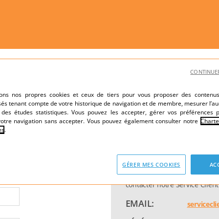
CONTINUE
sons nos propres cookies et ceux de tiers pour vous proposer des contenus 
sés tenant compte de votre historique de navigation et de membre, mesurer l’au
r des études statistiques. Vous pouvez les accepter, gérer vos préférences p
votre navigation sans accepter. Vous pouvez également consulter notre
Chart
es
.
ous parvenir votre demande
La plupart des réponses peuv
GÉRER MES COOKIES
AC
section
FAQ
.
Si vous avez toutefois toujour
contacter notre Service Client
EMAIL:
servicecl