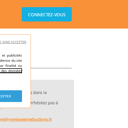
CONNECTEZ-VOUS
R SANS ACCEPTER
et publicités
dience du site
ar finalité ou
e des données
ent être trouvées dans la
CEPTER
s des questions, n'hésitez pas à
.
ient@remisesetreductions.fr