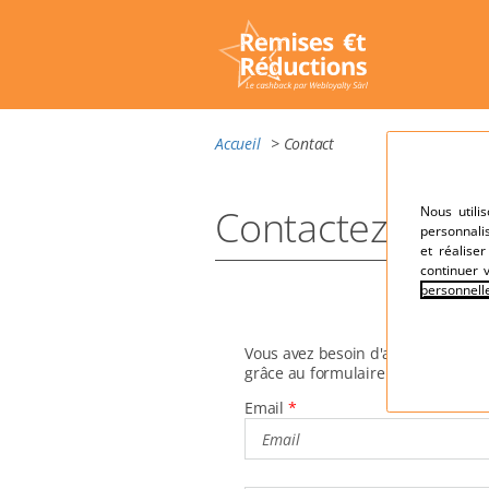
Accueil
> Contact
Contactez-nous
Nous utili
personnali
et réalise
continuer 
personnell
Vous avez besoin d'aide? Faites-n
grâce au formulaire ci-dessous.
Email
*