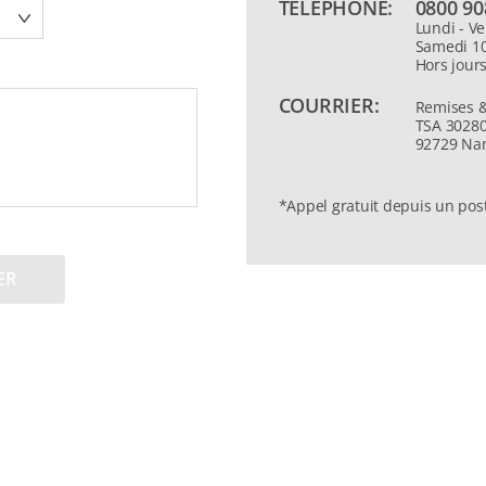
TÉLÉPHONE:
0800 90
Lundi - V
Samedi 10
Hors jours
COURRIER:
Remises &
TSA 3028
92729 Nan
*Appel gratuit depuis un post
ER