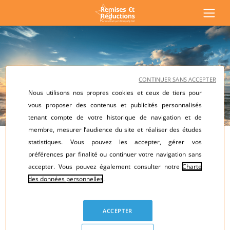
CONTINUER SANS ACCEPTER
Nous utilisons nos propres cookies et ceux de tiers pour
vous proposer des contenus et publicités personnalisés
tenant compte de votre historique de navigation et de
membre, mesurer l’audience du site et réaliser des études
Minimum
statistiques. Vous pouvez les accepter, gérer vos
15% remboursés H.T.
préférences par finalité ou continuer votre navigation sans
accepter. Vous pouvez également consulter notre
Charte
sur vos achats effectués via Remises &
des données personnelles
.
Réductions*
ACCEPTER