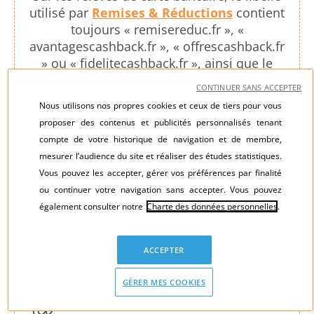
utilisé par
Remises & Réductions
contient
toujours « remisereduc.fr », «
avantagescashback.fr », « offrescashback.fr
» ou « fidelitecashback.fr », ainsi que le
numéro 0800 908 444.
CONTINUER SANS ACCEPTER
Nous utilisons nos propres cookies et ceux de tiers pour vous
Remises & Réductions est un service payant
proposer des contenus et publicités personnalisés tenant
après la période d'essai proposant des
compte de votre historique de navigation et de membre,
avantages exclusifs chez les plus grands e-
mesurer l’audience du site et réaliser des études statistiques.
Marchands français.
Vous pouvez les accepter, gérer vos préférences par finalité
ou continuer votre navigation sans accepter. Vous pouvez
Faites des économies sur vos achats en
également consulter notre
Charte des données personnelles
.
ligne. Ne ratez pas cette occasion !
ACCEPTER
‍0800 ‍908 ‍444
Lundi - Vendredi 09h00 - 21h00 Samedi 10h00 - 17h00
Hors jours fériés
GÉRER MES COOKIES
serviceclient@remisesetreductions.fr