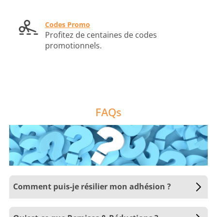
Codes Promo
Profitez de centaines de codes
promotionnels.
FAQs
Comment puis-je résilier mon adhésion ?
A n'importe quel moment, si vous n'êtes pas
complètement satisfait ou satisfaite de votre